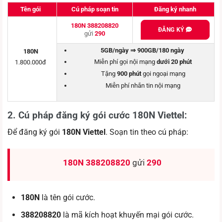
Tên gói
Cú pháp soạn tin
Đăng ký nhanh
180N 388208820
ĐĂNG KÝ
gửi
290
5GB/ngày ⇒ 900GB/180 ngày
180N
Miễn phí gọi nội mạng
dưới 20 phút
1.800.000đ
Tặng
900 phút
gọi ngoại mạng
Miễn phí nhắn tin nội mạng
2. Cú pháp đăng ký gói cước 180N Viettel
:
Để đăng ký gói
180N Viettel
. Soạn tin theo cú pháp:
180N 388208820
gửi
290
180N
là tên gói cước.
388208820
là mã kích hoạt khuyến mại gói cước.