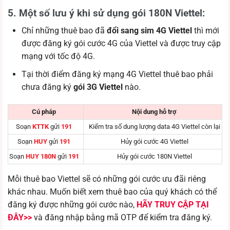
5. Một số lưu ý khi sử dụng gói 180N Viettel:
Chỉ những thuê bao đã
đổi sang sim 4G Viettel
thì mới
được đăng ký gói cước 4G của Viettel và được truy cập
mạng với tốc độ 4G.
Tại thời điểm đăng ký mạng 4G Viettel thuê bao phải
chưa đăng ký
gói 3G Viettel
nào.
Cú pháp
Nội dung hỗ trợ
Soạn
KTTK
gửi
191
Kiểm tra số dung lượng data 4G Viettel còn lại
Soạn
HUY
gửi
191
Hủy gói cước 4G Viettel
Soạn
HUY
180N
gửi
191
Hủy gói cước 180N Viettel
Mỗi thuê bao Viettel sẽ có những gói cước ưu đãi riêng
khác nhau. Muốn biết xem thuê bao của quý khách có thể
đăng ký được những gói cước nào,
HÃY TRUY CẬP TẠI
ĐÂY>>
và đăng nhập bằng mã OTP để kiểm tra đăng ký.