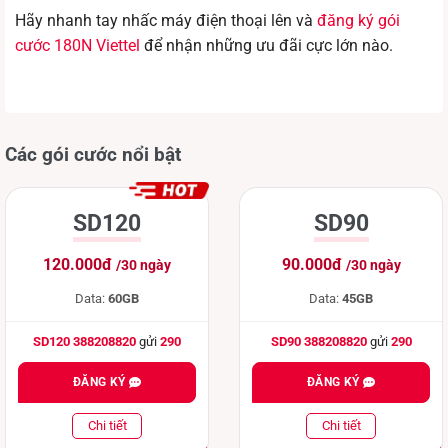
Hãy nhanh tay nhấc máy điện thoại lên và
đăng ký gói
cước 180N Viettel
để nhận những ưu đãi cực lớn nào.
Các gói cước nổi bật
SD120
SD90
120.000đ
90.000đ
/30 ngày
/30 ngày
Data:
60GB
Data:
45GB
SD120 388208820
gửi
290
SD90 388208820
gửi
290
ĐĂNG KÝ
ĐĂNG KÝ
Chi tiết
Chi tiết