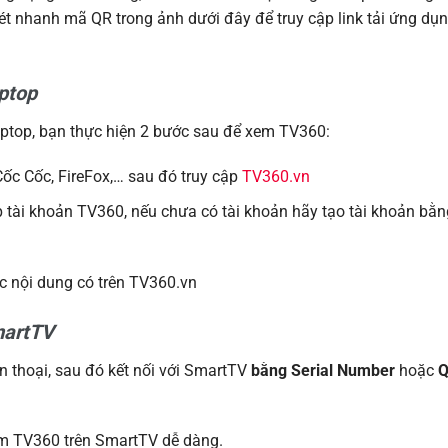
ét nhanh mã QR trong ảnh dưới đây để truy cập link tải ứng dụ
aptop
aptop, bạn thực hiện 2 bước sau để xem TV360:
Cốc Cốc, FireFox,… sau đó truy cập
TV360.vn
 tài khoản TV360, nếu chưa có tài khoản hãy tạo tài khoản bằn
c nội dung có trên TV360.vn
martTV
 thoại, sau đó kết nối với SmartTV
bằng Serial Number
hoặc
em TV360 trên SmartTV dễ dàng.