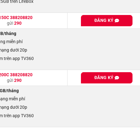
 25GB trên LifeBox
150C 388208820
ĐĂNG KÝ
gửi
290
B/tháng
ng miễn phí
 mạng dưới 20p
im trên app TV360
200C 388208820
ĐĂNG KÝ
gửi
290
GB/tháng
mạng miễn phí
 mạng dưới 20p
im trên app TV360