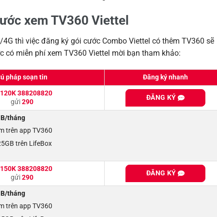
cước xem TV360 Viettel
G thì việc đăng ký gói cước Combo Viettel có thêm TV360 sẽ
ước có miễn phí xem TV360 Viettel mời bạn tham khảo:
ú pháp soạn tin
Đăng ký nhanh
120K 388208820
ĐĂNG KÝ
gửi
290
B/tháng
im trên app TV360
 25GB trên LifeBox
150K 388208820
ĐĂNG KÝ
gửi
290
B/tháng
im trên app TV360