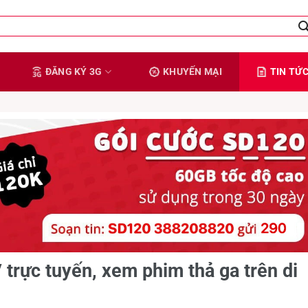
ĐĂNG KÝ 3G
KHUYẾN MẠI
TIN TỨ
trực tuyến, xem phim thả ga trên di