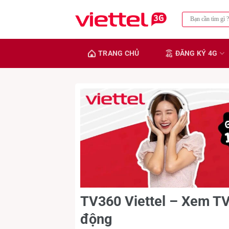
Chuyển
đến
nội
dung
TRANG CHỦ
ĐĂNG KÝ 4G
TV360 Viettel – Xem TV 
động