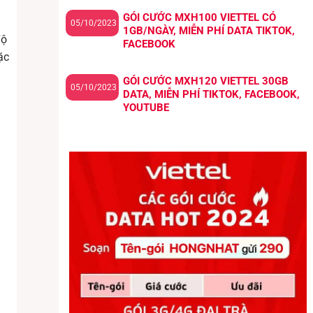
GÓI CƯỚC MXH100 VIETTEL CÓ
05/10/2023
1GB/NGÀY, MIỄN PHÍ DATA TIKTOK,
độ
FACEBOOK
ặc
GÓI CƯỚC MXH120 VIETTEL 30GB
05/10/2023
DATA, MIỄN PHÍ TIKTOK, FACEBOOK,
YOUTUBE