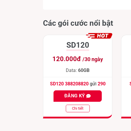
Các gói cước nổi bật
SD120
120.000đ
/30 ngày
Data:
60GB
SD120 388208820
gửi
290
ĐĂNG KÝ
Chi tiết