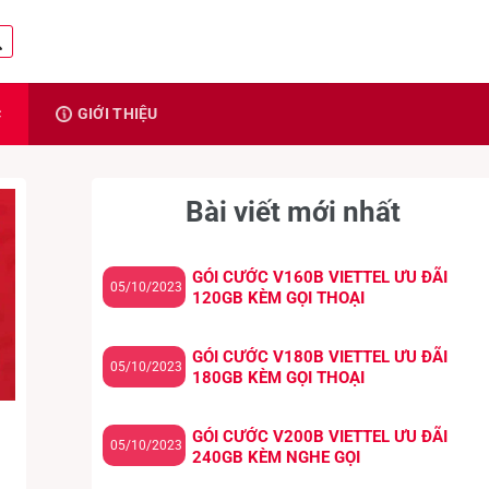
C
GIỚI THIỆU
Bài viết mới nhất
GÓI CƯỚC V160B VIETTEL ƯU ĐÃI
05/10/2023
120GB KÈM GỌI THOẠI
GÓI CƯỚC V180B VIETTEL ƯU ĐÃI
05/10/2023
180GB KÈM GỌI THOẠI
GÓI CƯỚC V200B VIETTEL ƯU ĐÃI
05/10/2023
240GB KÈM NGHE GỌI