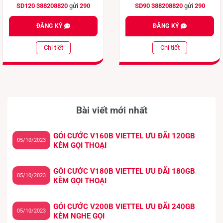
SD120 388208820
gửi
290
SD90 388208820
gửi
290
ĐĂNG KÝ
ĐĂNG KÝ
Chi tiết
Chi tiết
Bài viết mới nhất
GÓI CƯỚC V160B VIETTEL ƯU ĐÃI 120GB
05/10/2023
KÈM GỌI THOẠI
GÓI CƯỚC V180B VIETTEL ƯU ĐÃI 180GB
05/10/2023
KÈM GỌI THOẠI
GÓI CƯỚC V200B VIETTEL ƯU ĐÃI 240GB
05/10/2023
KÈM NGHE GỌI