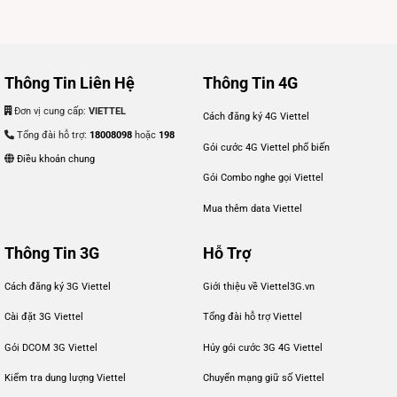
Thông Tin Liên Hệ
Thông Tin 4G
Đơn vị cung cấp:
VIETTEL
Cách đăng ký 4G Viettel
Tổng đài hỗ trợ:
18008098
hoặc
198
Gói cước 4G Viettel phổ biến
Điều khoản chung
Gói Combo nghe gọi Viettel
Mua thêm data Viettel
Thông Tin 3G
Hỗ Trợ
Cách đăng ký 3G Viettel
Giới thiệu về Viettel3G.vn
Cài đặt 3G Viettel
Tổng đài hỗ trợ Viettel
Gói DCOM 3G Viettel
Hủy gói cước 3G 4G Viettel
Kiểm tra dung lượng Viettel
Chuyển mạng giữ số Viettel