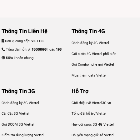
Thông Tin Liên Hệ
Thông Tin 4G
Đơn vị cung cấp:
VIETTEL
Cách đăng ký 4G Viettel
Tổng đài hỗ trợ:
18008098
hoặc
198
Gói cước 4G Viettel phổ biến
Điều khoản chung
Gói Combo nghe gọi Viettel
Mua thêm data Viettel
Thông Tin 3G
Hỗ Trợ
Cách đăng ký 3G Viettel
Giới thiệu về Viettel3G.vn
Cài đặt 3G Viettel
Tổng đài hỗ trợ Viettel
Gói DCOM 3G Viettel
Hủy gói cước 3G 4G Viettel
Kiểm tra dung lượng Viettel
Chuyển mạng giữ số Viettel