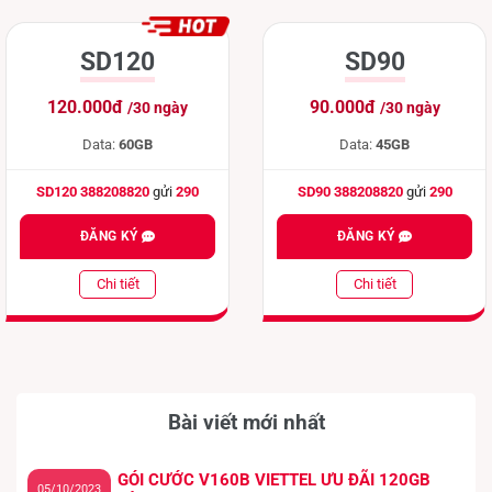
SD120
SD90
120.000đ
90.000đ
/30 ngày
/30 ngày
Data:
60GB
Data:
45GB
SD120 388208820
gửi
290
SD90 388208820
gửi
290
ĐĂNG KÝ
ĐĂNG KÝ
Chi tiết
Chi tiết
Bài viết mới nhất
GÓI CƯỚC V160B VIETTEL ƯU ĐÃI 120GB
05/10/2023