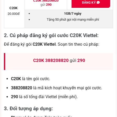
C20K 388208820
ĐĂNG KÝ
gửi
290
C20K
1GB/7 ngày
20.000đ
Tặng 50 phút gọi nội mạng miễn phí
2. Cú pháp đăng ký gói cước C20K Viettel
:
Để đăng ký gói
C20K Viettel
. Soạn tin theo cú pháp:
C20K
388208820
gửi
290
C20K
là tên gói cước.
388208820
là mã kích hoạt khuyến mại gói cước.
290
là số tổng đài Viettel (miễn phí).
3. Đối tượng áp dụng
: