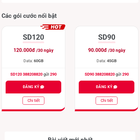
Các gói cước nổi bật
SD120
SD90
120.000đ
90.000đ
/30 ngày
/30 ngày
Data:
60GB
Data:
45GB
SD120 388208820
gửi
290
SD90 388208820
gửi
290
ĐĂNG KÝ
ĐĂNG KÝ
Chi tiết
Chi tiết
Bài viết mới nhất