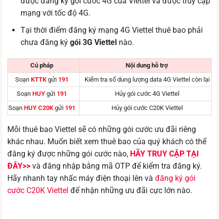
được đăng ký gói cước 4G của Viettel và được truy cập
mạng với tốc độ 4G.
Tại thời điểm đăng ký mạng 4G Viettel thuê bao phải
chưa đăng ký
gói 3G Viettel
nào.
Cú pháp
Nội dung hỗ trợ
Soạn
KTTK
gửi
191
Kiểm tra số dung lượng data 4G Viettel còn lại
Soạn
HUY
gửi
191
Hủy gói cước 4G Viettel
Soạn
HUY
C20K
gửi
191
Hủy gói cước C20K Viettel
Mỗi thuê bao Viettel sẽ có những gói cước ưu đãi riêng
khác nhau. Muốn biết xem thuê bao của quý khách có thể
đăng ký được những gói cước nào,
HÃY TRUY CẬP TẠI
ĐÂY>>
và đăng nhập bằng mã OTP để kiểm tra đăng ký.
Hãy nhanh tay nhấc máy điện thoại lên và
đăng ký gói
cước C20K Viettel
để nhận những ưu đãi cực lớn nào.