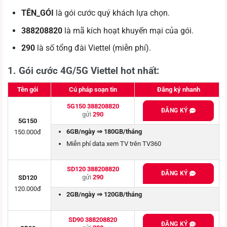
TÊN_GÓI
là gói cước quý khách lựa chọn.
388208820
là mã kích hoạt khuyến mại của gói.
290
là số tổng đài Viettel (miễn phí).
1. Gói cước 4G/5G Viettel hot nhất:
Tên gói
Cú pháp soạn tin
Đăng ký nhanh
5G150 388208820
ĐĂNG KÝ
gửi
290
5G150
6GB/ngày ⇒ 180GB/tháng
150.000đ
Miễn phí data xem TV trên TV360
SD120 388208820
ĐĂNG KÝ
gửi
290
SD120
120.000đ
2GB/ngày ⇒ 120GB/tháng
SD90 388208820
ĐĂNG KÝ