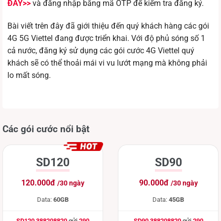
ĐÂY>>
và đăng nhập bằng mã OTP để kiểm tra đăng ký.
Bài viết trên đây đã giới thiệu đến quý khách hàng các gói
4G 5G Viettel đang được triển khai. Với độ phủ sóng số 1
cả nước, đăng ký sử dụng các gói cước 4G Viettel quý
khách sẽ có thể thoải mái vi vu lướt mạng mà không phải
lo mất sóng.
Các gói cước nổi bật
SD120
SD90
120.000đ
90.000đ
/30 ngày
/30 ngày
Data:
60GB
Data:
45GB
SD120 388208820
gửi
290
SD90 388208820
gửi
290