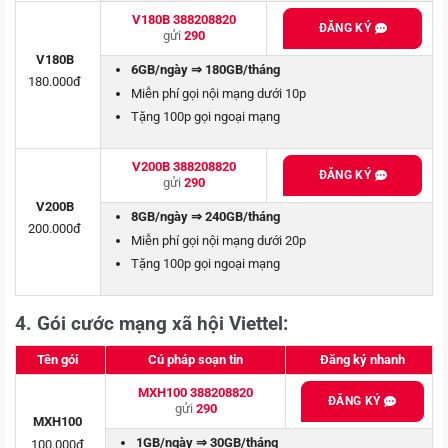
V180B 388208820
ĐĂNG KÝ
gửi
290
V180B
6GB/ngày ⇒ 180GB/tháng
180.000đ
Miễn phí gọi nội mạng dưới 10p
Tặng 100p gọi ngoại mạng
V200B 388208820
ĐĂNG KÝ
gửi
290
V200B
8GB/ngày ⇒ 240GB/tháng
200.000đ
Miễn phí gọi nội mạng dưới 20p
Tặng 100p gọi ngoại mạng
4. Gói cước mạng xã hội Viettel:
Tên gói
Cú pháp soạn tin
Đăng ký nhanh
MXH100 388208820
ĐĂNG KÝ
gửi
290
MXH100
1GB/ngày ⇒ 30GB/tháng
100.000đ