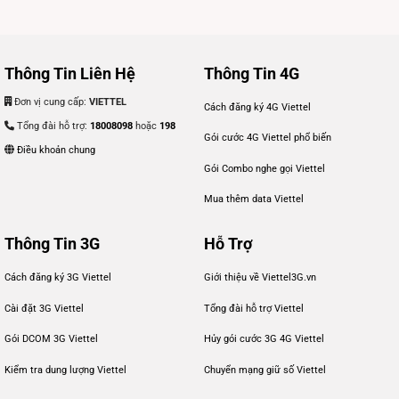
Thông Tin Liên Hệ
Thông Tin 4G
Đơn vị cung cấp:
VIETTEL
Cách đăng ký 4G Viettel
Tổng đài hỗ trợ:
18008098
hoặc
198
Gói cước 4G Viettel phổ biến
Điều khoản chung
Gói Combo nghe gọi Viettel
Mua thêm data Viettel
Thông Tin 3G
Hỗ Trợ
Cách đăng ký 3G Viettel
Giới thiệu về Viettel3G.vn
Cài đặt 3G Viettel
Tổng đài hỗ trợ Viettel
Gói DCOM 3G Viettel
Hủy gói cước 3G 4G Viettel
Kiểm tra dung lượng Viettel
Chuyển mạng giữ số Viettel