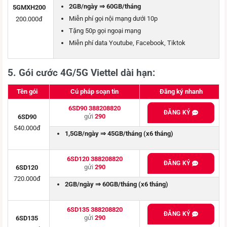
2GB/ngày ⇒ 60GB/tháng
5GMXH200
Miễn phí gọi nội mạng dưới 10p
200.000đ
Tặng 50p gọi ngoại mạng
Miễn phí data Youtube, Facebook, Tiktok
5. Gói cước 4G/5G Viettel dài hạn
:
Tên gói
Cú pháp soạn tin
Đăng ký nhanh
6SD90 388208820
ĐĂNG KÝ
gửi
290
6SD90
540.000đ
1,5GB/ngày ⇒ 45GB/tháng (x6 tháng)
6SD120 388208820
ĐĂNG KÝ
gửi
290
6SD120
720.000đ
2GB/ngày ⇒ 60GB/tháng (x6 tháng)
6SD135 388208820
ĐĂNG KÝ
gửi
290
6SD135