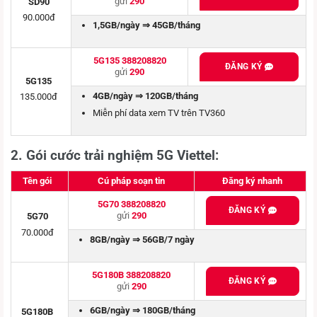
gửi
290
SD90
90.000đ
1,5GB/ngày ⇒ 45GB/tháng
5G135 388208820
ĐĂNG KÝ
gửi
290
5G135
4GB/ngày ⇒ 120GB/tháng
135.000đ
Miễn phí data xem TV trên TV360
2. Gói cước trải nghiệm 5G Viettel:
Tên gói
Cú pháp soạn tin
Đăng ký nhanh
5G70 388208820
ĐĂNG KÝ
gửi
290
5G70
70.000đ
8GB/ngày ⇒ 56GB/7 ngày
5G180B 388208820
ĐĂNG KÝ
gửi
290
6GB/ngày ⇒ 180GB/tháng
5G180B