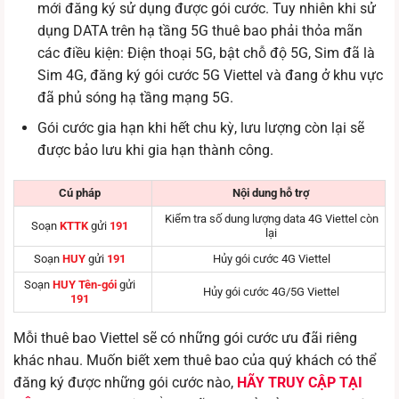
mới đăng ký sử dụng được gói cước. Tuy nhiên khi sử
dụng DATA trên hạ tầng 5G thuê bao phải thỏa mãn
các điều kiện: Điện thoại 5G, bật chỗ độ 5G, Sim đã là
Sim 4G, đăng ký gói cước 5G Viettel và đang ở khu vực
đã phủ sóng hạ tầng mạng 5G.
Gói cước gia hạn khi hết chu kỳ, lưu lượng còn lại sẽ
được bảo lưu khi gia hạn thành công.
Cú pháp
Nội dung hỗ trợ
Kiểm tra số dung lượng data 4G Viettel còn
Soạn
KTTK
gửi
191
lại
Soạn
HUY
gửi
191
Hủy gói cước 4G Viettel
Soạn
HUY Tên-gói
gửi
Hủy gói cước 4G/5G Viettel
191
Mỗi thuê bao Viettel sẽ có những gói cước ưu đãi riêng
khác nhau. Muốn biết xem thuê bao của quý khách có thể
đăng ký được những gói cước nào,
HÃY TRUY CẬP TẠI