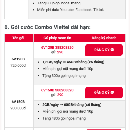
Tặng 300p gọi ngoại mạng
Miễn phí data Youtube, Facebook, Tiktok
6.
Gói cước Combo Viettel dài hạn:
Tên gói
Cú pháp soạn tin
Đăng ký nhanh
6V120B 388208820
ĐĂNG KÝ
gửi
290
6V120B
1,5GB/ngày ⇒ 45GB/tháng (x6 tháng)
720.000đ
Miễn phí gọi nội mạng dưới 10p
Tặng 300p gọi ngoại mạng
6V150B 388208820
ĐĂNG KÝ
gửi
290
6V150B
2GB/ngày ⇒ 60GB/tháng (x6 tháng)
900.000đ
Miễn phí gọi nội mạng dưới 10p
Tặng 480p gọi ngoại mạng