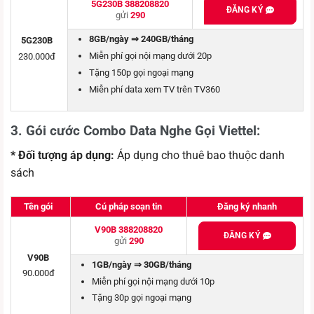
5G230B 388208820
ĐĂNG KÝ
gửi
290
8GB/ngày ⇒ 240GB/tháng
5G230B
Miễn phí gọi nội mạng dưới 20p
230.000đ
Tặng 150p gọi ngoại mạng
Miễn phí data xem TV trên TV360
3.
Gói cước Combo Data Nghe Gọi Viettel:
* Đối tượng áp dụng:
Áp dụng cho thuê bao thuộc danh
sách
Tên gói
Cú pháp soạn tin
Đăng ký nhanh
V90B 388208820
ĐĂNG KÝ
gửi
290
V90B
1GB/ngày ⇒ 30GB/tháng
90.000đ
Miễn phí gọi nội mạng dưới 10p
Tặng 30p gọi ngoại mạng