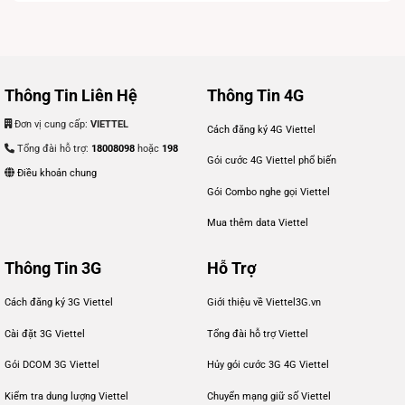
Thông Tin Liên Hệ
Thông Tin 4G
Đơn vị cung cấp:
VIETTEL
Cách đăng ký 4G Viettel
Tổng đài hỗ trợ:
18008098
hoặc
198
Gói cước 4G Viettel phổ biến
Điều khoản chung
Gói Combo nghe gọi Viettel
Mua thêm data Viettel
Thông Tin 3G
Hỗ Trợ
Cách đăng ký 3G Viettel
Giới thiệu về Viettel3G.vn
Cài đặt 3G Viettel
Tổng đài hỗ trợ Viettel
Gói DCOM 3G Viettel
Hủy gói cước 3G 4G Viettel
Kiểm tra dung lượng Viettel
Chuyển mạng giữ số Viettel