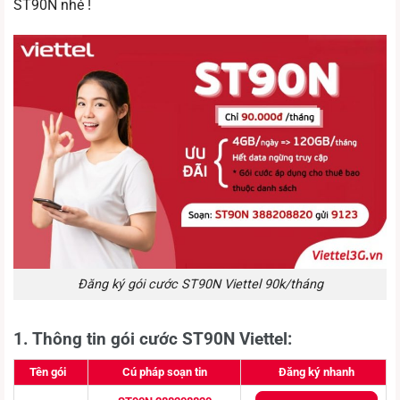
ST90N nhé !
Đăng ký gói cước ST90N Viettel 90k/tháng
1. Thông tin gói cước ST90N Viettel:
Tên gói
Cú pháp soạn tin
Đăng ký nhanh