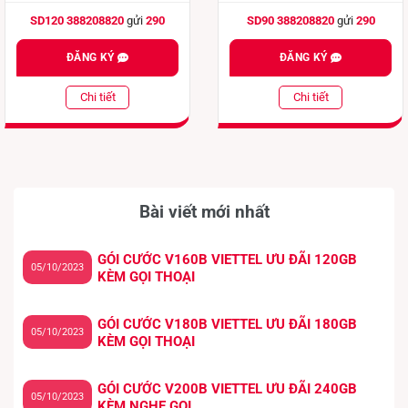
SD120 388208820
gửi
290
SD90 388208820
gửi
290
ĐĂNG KÝ
ĐĂNG KÝ
Chi tiết
Chi tiết
Bài viết mới nhất
GÓI CƯỚC V160B VIETTEL ƯU ĐÃI 120GB
05/10/2023
KÈM GỌI THOẠI
GÓI CƯỚC V180B VIETTEL ƯU ĐÃI 180GB
05/10/2023
KÈM GỌI THOẠI
GÓI CƯỚC V200B VIETTEL ƯU ĐÃI 240GB
05/10/2023
KÈM NGHE GỌI