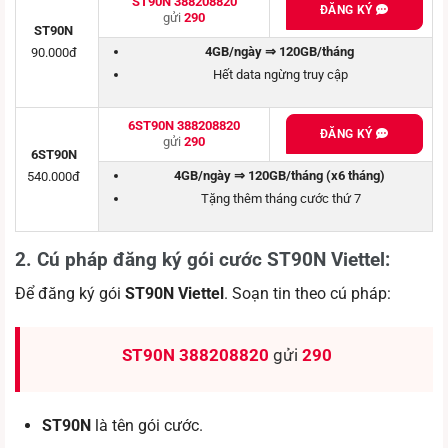
ST90N 388208820
ĐĂNG KÝ
gửi
290
ST90N
4GB/ngày ⇒ 120GB/tháng
90.000đ
Hết data ngừng truy cập
6ST90N 388208820
ĐĂNG KÝ
gửi
290
6ST90N
4GB/ngày ⇒ 120GB/tháng (x6 tháng)
540.000đ
Tặng thêm tháng cước thứ 7
2. Cú pháp đăng ký gói cước ST90N Viettel
:
Để đăng ký gói
ST90N Viettel
. Soạn tin theo cú pháp:
ST90N
388208820
gửi
290
ST90N
là tên gói cước.