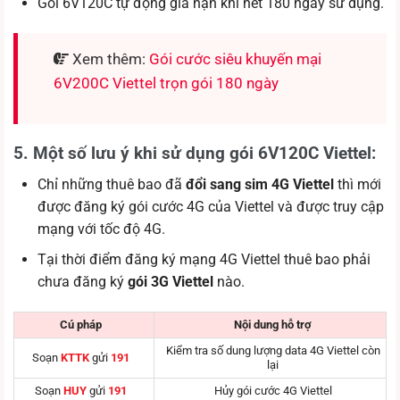
Gói 6V120C tự động gia hạn khi hết 180 ngày sử dụng.
Xem thêm:
Gói cước siêu khuyến mại
6V200C Viettel trọn gói 180 ngày
5. Một số lưu ý khi sử dụng gói 6V120C Viettel:
Chỉ những thuê bao đã
đổi sang sim 4G Viettel
thì mới
được đăng ký gói cước 4G của Viettel và được truy cập
mạng với tốc độ 4G.
Tại thời điểm đăng ký mạng 4G Viettel thuê bao phải
chưa đăng ký
gói 3G Viettel
nào.
Cú pháp
Nội dung hỗ trợ
Kiểm tra số dung lượng data 4G Viettel còn
Soạn
KTTK
gửi
191
lại
Soạn
HUY
gửi
191
Hủy gói cước 4G Viettel