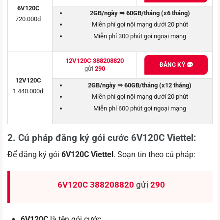
6V120C
2GB/ngày ⇒ 60GB/tháng (x6 tháng)
720.000đ
Miễn phí gọi nội mạng dưới 20 phút
Miễn phí 300 phút gọi ngoại mạng
12V120C 388208820
ĐĂNG KÝ
gửi
290
12V120C
2GB/ngày ⇒ 60GB/tháng (x12 tháng)
1.440.000đ
Miễn phí gọi nội mạng dưới 20 phút
Miễn phí 600 phút gọi ngoại mạng
2. Cú pháp đăng ký gói cước 6V120C Viettel
:
Để đăng ký gói
6V120C Viettel
. Soạn tin theo cú pháp:
6V120C 388208820
gửi
290
6V120C
là tên gói cước.