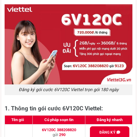
Đăng ký gói cước 6V120C Viettel trọn gói 180 ngày
1. Thông tin gói cước 6V120C Viettel:
Tên gói
Cú pháp soạn tin
Đăng ký nhanh
6V120C 388208820
ĐĂNG KÝ
gửi
290