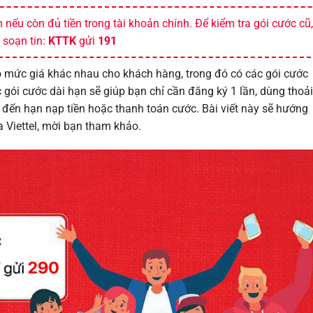
nếu còn đủ tiền trong tài khoản chính. Để kiểm tra gói cước cũ
soạn tin:
KTTK
gửi
191
ó mức giá khác nhau cho khách hàng, trong đó có các gói cước
c gói cước dài hạn sẽ giúp bạn chỉ cần đăng ký 1 lần, dùng thoải
 đến hạn nạp tiền hoặc thanh toán cước. Bài viết này sẽ hướng
 Viettel, mời bạn tham khảo.