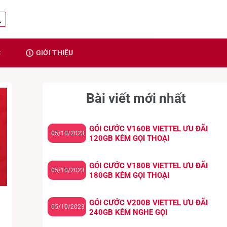
C
GIỚI THIỆU
Bài viết mới nhất
GÓI CƯỚC V160B VIETTEL ƯU ĐÃI
05/10/2023
120GB KÈM GỌI THOẠI
GÓI CƯỚC V180B VIETTEL ƯU ĐÃI
05/10/2023
180GB KÈM GỌI THOẠI
GÓI CƯỚC V200B VIETTEL ƯU ĐÃI
05/10/2023
240GB KÈM NGHE GỌI