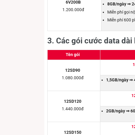
6V200B
8GB/ngày ⇒ 24
1.200.000đ
Miễn phí gọi n
Miễn phí 600 p
3. Các gói cước data dài
Tên gói
1
12SD90
1.080.000đ
1,5GB/ngày ⇒ 
1
12SD120
1.440.000đ
2GB/ngày ⇒ 60
1
12SD150