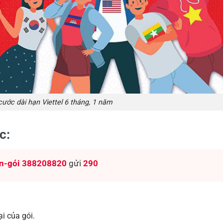
cước dài hạn Viettel 6 tháng, 1 năm
c:
n-gói
388208820
gửi
290
.
i của gói.