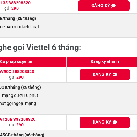
135 388208820
ĐĂNG KÝ
gửi
290
/tháng (x6 tháng)
uê bao mới kích hoạt
he gọi Viettel 6 tháng:
Cú pháp soạn tin
Đăng ký nhanh
6V90C 388208820
ĐĂNG KÝ
gửi
290
GB/tháng (x6 tháng)
ội mạng dưới 10 phút
hút gọi ngoại mạng
V120B 388208820
ĐĂNG KÝ
gửi
290
45GB/tháng (x6 tháng)