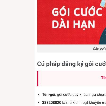
Các gói 
Cú pháp đăng ký gói cướ
Tê
Tên-gói
: gói cước quý khách lựa chọn
388208820
là mã kích hoạt khuyến mạ