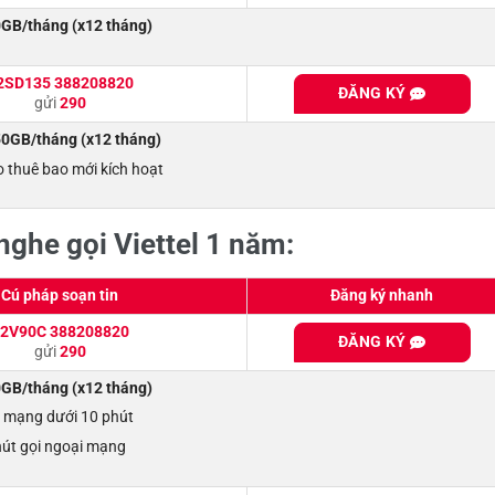
GB/tháng (x12 tháng)
2SD135 388208820
ĐĂNG KÝ
gửi
290
0GB/tháng (x12 tháng)
o thuê bao mới kích hoạt
ghe gọi Viettel 1 năm:
Cú pháp soạn tin
Đăng ký nhanh
2V90C 388208820
ĐĂNG KÝ
gửi
290
GB/tháng (x12 tháng)
i mạng dưới 10 phút
hút gọi ngoại mạng