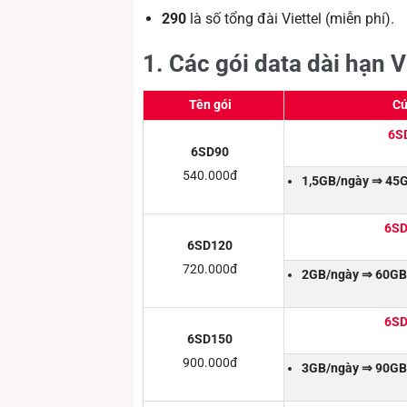
290
là số tổng đài Viettel (miễn phí).
1. Các gói data dài hạn V
Tên gói
Cú
6S
6SD90
540.000đ
1,5GB/ngày ⇒ 45G
6SD
6SD120
720.000đ
2GB/ngày ⇒ 60GB/
6SD
6SD150
900.000đ
3GB/ngày ⇒ 90GB/