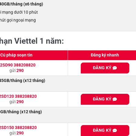
0GB/tháng (x6 tháng)
ội mạng dưới 10 phút
hút gọi ngoại mạng
 hạn Viettel 1 năm:
Cú pháp soạn tin
Đăng ký nhanh
2SD90 388208820
ĐĂNG KÝ
gửi
290
45GB/tháng (x12 tháng)
2SD120 388208820
ĐĂNG KÝ
gửi
290
GB/tháng (x12 tháng)
2SD150 388208820
ĐĂNG KÝ
gửi
290