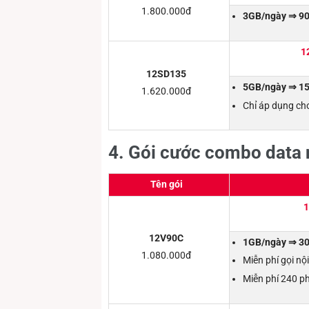
1.800.000đ
3GB/ngày ⇒ 90
1
12SD135
5GB/ngày ⇒ 15
1.620.000đ
Chỉ áp dụng ch
4. Gói cước combo data n
Tên gói
1
12V90C
1GB/ngày ⇒ 30
1.080.000đ
Miễn phí gọi nộ
Miễn phí 240 p