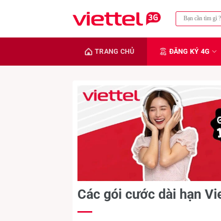
Chuyển
đến
nội
dung
TRANG CHỦ
ĐĂNG KÝ 4G
Các gói cước dài hạn Vi