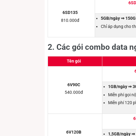
6SD
6SD135
5GB/ngày ⇒ 150GB
810.000đ
Chỉ áp dụng cho th
2. Các gói combo data ng
Tên gói
6V90C
1GB/ngày ⇒ 30
540.000đ
Miễn phí gọi n
Miễn phí 120 p
6
6V120B
1,5GB/ngày ⇒ 